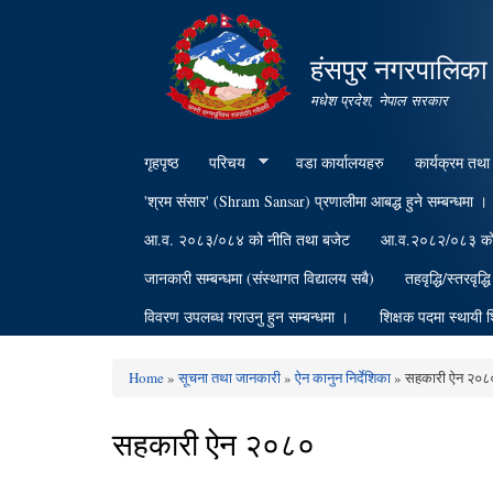
हंसपुर नगरपालिका
मधेश प्रदेश, नेपाल सरकार
गृहपृष्ठ
परिचय
वडा कार्यालयहरु
कार्यक्रम तथा
'श्रम संसार' (Shram Sansar) प्रणालीमा आबद्ध हुने सम्बन्धमा ।
आ.व. २०८३/०८४ को नीति तथा बजेट
आ.व.२०८२/०८३ को वि
जानकारी सम्बन्धमा (संस्थागत विद्यालय सबै)
तहवृद्धि/स्तरवृद्
विवरण उपलब्ध गराउनु हुन सम्बन्धमा ।
शिक्षक पदमा स्थायी श
Home
»
सूचना तथा जानकारी
»
ऐन कानुन निर्देशिका
» सहकारी ऐन २०८
You are here
सहकारी ऐन २०८०